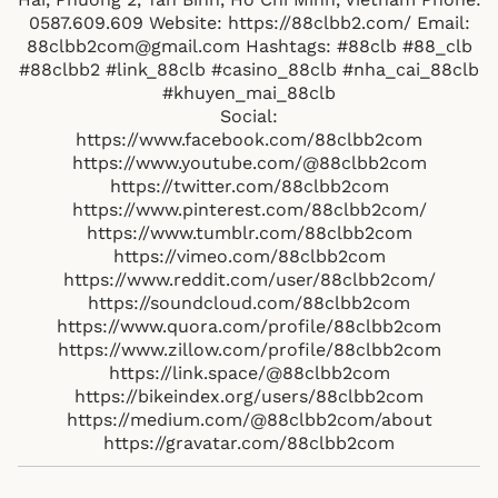
0587.609.609 Website:
https://88clbb2.com/
Email:
88clbb2com@gmail.com Hashtags: #88clb #88_clb
#88clbb2 #link_88clb #casino_88clb #nha_cai_88clb
#khuyen_mai_88clb
Social:
https://www.facebook.com/88clbb2com
https://www.youtube.com/@88clbb2com
https://twitter.com/88clbb2com
https://www.pinterest.com/88clbb2com/
https://www.tumblr.com/88clbb2com
https://vimeo.com/88clbb2com
https://www.reddit.com/user/88clbb2com/
https://soundcloud.com/88clbb2com
https://www.quora.com/profile/88clbb2com
https://www.zillow.com/profile/88clbb2com
https://link.space/@88clbb2com
https://bikeindex.org/users/88clbb2com
https://medium.com/@88clbb2com/about
https://gravatar.com/88clbb2com